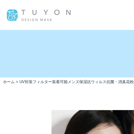
ホーム
>
UV対策
フィルター装着可能
メンズ
保湿
抗ウィルス
抗菌・消臭
花粉