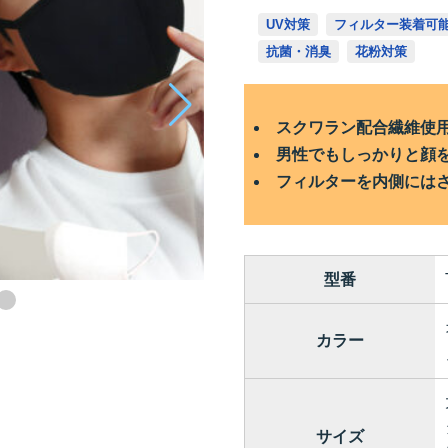
UV対策
フィルター装着可
抗菌・消臭
花粉対策
スクワラン配合繊維使
男性でもしっかりと顔
フィルターを内側には
型番
カラー
サイズ