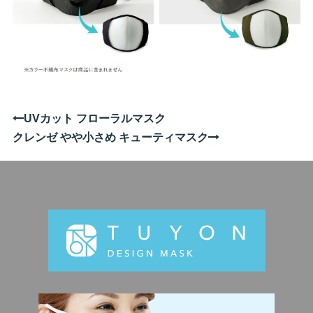
投
UVカット フローラルマスク
クレンゼ やや小さめ キューティマスク
稿
ナ
ビ
ゲ
ー
シ
ョ
ン